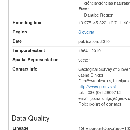
ciência/ciências naturais
Free:
Danube Region
Bounding box
13.275, 45.322, 16.711, 46
Region
Slovenia
Date
publication: 2010
Temporal extent
1964 - 2010
Spatial Representation
vector
Contact Info
Geological Survey of Sloven
Jasna Šinigoj
Dimičeva ulica 14
,
Ljubljana
http://www.geo-zs.si
tel: +386 (0)1 2809712
email:
jasna.sinigoj@geo-zs
Role:
point of contact
Data Quality
Lineage
1G-E:percentCoverage=10