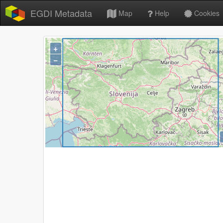
EGDI Metadata
Map
Help
Cookies
+
−