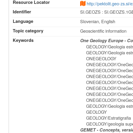
Resource Locator
http://pektolit.geo-zs.si
Identifier
SI.GEOZS : SI.GEOZS.1
Language
Slovenian, English
Topic category
Geoscientific information
Keywords
One Geology Europe - Con
GEOLOGY/Geologia estr
GEOLOGY/Geologia estru
ONEGEOLOGY
ONEGEOLOGY/OneGeol
ONEGEOLOGY/OneGeol
ONEGEOLOGY/OneGeolog
ONEGEOLOGY/OneGeolo
ONEGEOLOGY/OneGeolo
ONEGEOLOGY/OneGeolo
ONEGEOLOGY/OneGeolog
GEOLOGY/Geologia estru
GEOLOGY
GEOLOGY/Estratigrafia
GEOLOGY/geologia super
GEMET - Concepts, versio