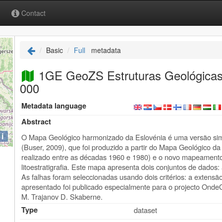
Contact
Basic
Full
metadata
1GE GeoZS Estruturas Geológicas 
000
Metadata language
Abstract
i
O Mapa Geológico harmonizado da Eslovénia é uma versão sim
(Buser, 2009), que foi produzido a partir do Mapa Geológico da
realizado entre as décadas 1960 e 1980) e o novo mapeament
litoestratigrafia. Este mapa apresenta dois conjuntos de dados: a
As falhas foram seleccionadas usando dois critérios: a extensã
apresentado foi publicado especialmente para o projecto Onde
M. Trajanov D. Skaberne.
Type
dataset