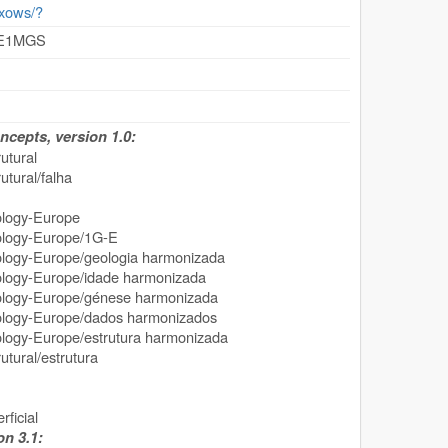
/exows/?
GE1MGS
cepts, version 1.0:
utural
tural/falha
ogy-Europe
ogy-Europe/1G-E
y-Europe/geologia harmonizada
gy-Europe/idade harmonizada
gy-Europe/génese harmonizada
gy-Europe/dados harmonizados
y-Europe/estrutura harmonizada
tural/estrutura
ficial
n 3.1: