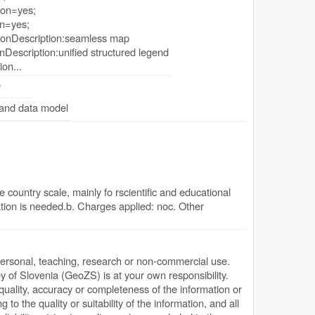
ion=yes;
n=yes;
onDescription:seamless map
Description:unified structured legend
ion...
0
 and data model
 country scale, mainly fo rscientific and educational
tion is needed.b. Charges applied: noc. Other
personal, teaching, research or non-commercial use.
y of Slovenia (GeoZS) is at your own responsibility.
quality, accuracy or completeness of the information or
g to the quality or suitability of the information, and all