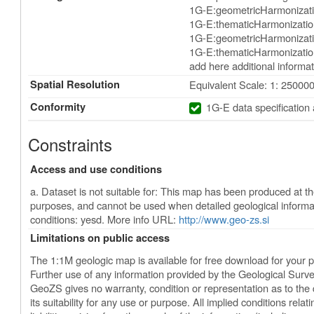
1G-E:geometricHarmonizat
1G-E:thematicHarmonizatio
1G-E:geometricHarmonizati
1G-E:thematicHarmonization
add here additional informat
Spatial Resolution
Equivalent Scale: 1: 25000
Conformity
1G-E data specification
Constraints
Access and use conditions
a. Dataset is not suitable for: This map has been produced at the
purposes, and cannot be used when detailed geological informa
conditions: yesd. More info URL:
http://www.geo-zs.si
Limitations on public access
The 1:1M geologic map is available for free download for your 
Further use of any information provided by the Geological Surve
GeoZS gives no warranty, condition or representation as to the 
its suitability for any use or purpose. All implied conditions relatin