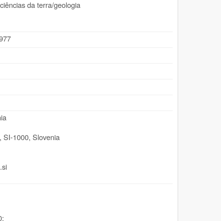
/ciências da terra/geologia
.977
ia
,
SI-1000
,
Slovenia
.si
0;