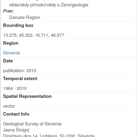
věda/vědy přírodní/vědy o Zemi/geologie
Free:
Danube Region
Bounding box
13.275, 45.322, 16.711, 46.977
Region
Slovenia
Date
publication: 2010
Temporal extent
1964 - 2010
Spatial Representation
vector
Contact Info
Geological Survey of Slovenia
Jasna Šinigoj
Dimičeva ulica 14
,
Ljubljana
,
SI-1000
,
Slovenia