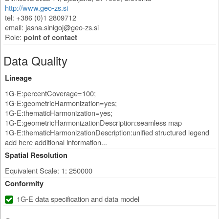
http://www.geo-zs.si
tel: +386 (0)1 2809712
email:
jasna.sinigoj@geo-zs.si
Role:
point of contact
Data Quality
Lineage
1G-E:percentCoverage=100;
1G-E:geometricHarmonization=yes;
1G-E:thematicHarmonization=yes;
1G-E:geometricHarmonizationDescription:seamless map
1G-E:thematicHarmonizationDescription:unified structured legend
add here additional information...
Spatial Resolution
Equivalent Scale: 1: 250000
Conformity
1G-E data specification and data model