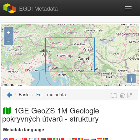
EGDI Metadata
+
−
i
Basic
Full
metadata
1GE GeoZS 1M Geologie
pokryvných útvarů - struktury
Metadata language