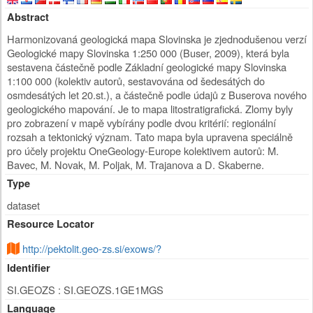
Abstract
Harmonizovaná geologická mapa Slovinska je zjednodušenou verzí
Geologické mapy Slovinska 1:250 000 (Buser, 2009), která byla
sestavena částečně podle Základní geologické mapy Slovinska
1:100 000 (kolektiv autorů, sestavována od šedesátých do
osmdesátých let 20.st.), a částečně podle údajů z Buserova nového
geologického mapování. Je to mapa litostratigrafická. Zlomy byly
pro zobrazení v mapě vybírány podle dvou kritérií: regionální
rozsah a tektonický význam. Tato mapa byla upravena speciálně
pro účely projektu OneGeology-Europe kolektivem autorů: M.
Bavec, M. Novak, M. Poljak, M. Trajanova a D. Skaberne.
Type
dataset
Resource Locator
http://pektolit.geo-zs.si/exows/?
Identifier
SI.GEOZS : SI.GEOZS.1GE1MGS
Language