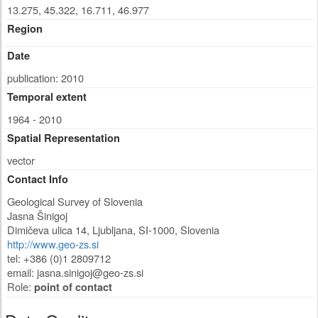
13.275, 45.322, 16.711, 46.977
Region
Date
publication: 2010
Temporal extent
1964 - 2010
Spatial Representation
vector
Contact Info
Geological Survey of Slovenia
Jasna Šinigoj
Dimičeva ulica 14
,
Ljubljana
,
SI-1000
,
Slovenia
http://www.geo-zs.si
tel: +386 (0)1 2809712
email:
jasna.sinigoj@geo-zs.si
Role:
point of contact