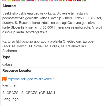
Abstract
Vsebinsko usklajena geološka karta Slovenije je nastala s
poenostavitvijo geološke karte Slovenije v merilu 1:250.000 (Buser,
2009†). S. Buser je karto izdelal na podlagi Osnovne geološke
karte Slovenije v merilu 1:100.000 in terenske reambulacije. V svoji
osnovi je karta litostratigrafska.
Karto so izključno za uporabo v projektu OneGeology Europe
uredili M. Bavec , M. Novak, M. Poljak, M. Trajanova in D.
Skaberne.
Type
dataset
Resource Locator
http://pektolit.geo-zs.si/exows/?
Identifier
SI.GEOZS : SI.GEOZS.1GE1MGU
Language