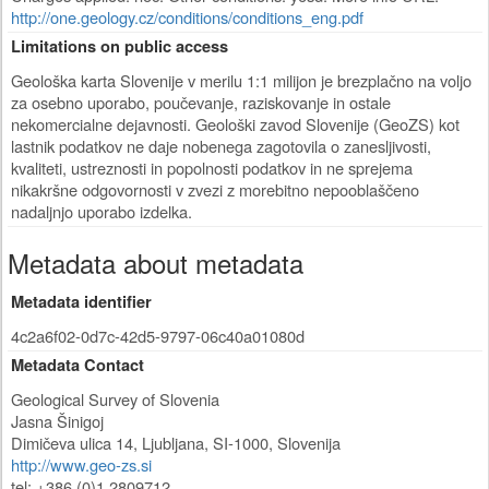
http://one.geology.cz/conditions/conditions_eng.pdf
Limitations on public access
Geološka karta Slovenije v merilu 1:1 milijon je brezplačno na voljo
za osebno uporabo, poučevanje, raziskovanje in ostale
nekomercialne dejavnosti. Geološki zavod Slovenije (GeoZS) kot
lastnik podatkov ne daje nobenega zagotovila o zanesljivosti,
kvaliteti, ustreznosti in popolnosti podatkov in ne sprejema
nikakršne odgovornosti v zvezi z morebitno nepooblaščeno
nadaljnjo uporabo izdelka.
Metadata about metadata
Metadata identifier
4c2a6f02-0d7c-42d5-9797-06c40a01080d
Metadata Contact
Geological Survey of Slovenia
Jasna Šinigoj
Dimičeva ulica 14
,
Ljubljana
,
SI-1000
,
Slovenija
http://www.geo-zs.si
tel: +386 (0)1 2809712