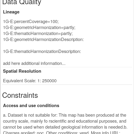
Data Quality
Lineage
1G-E:percentCoverage=100;
1G-E:geometricHarmonization=partly;
1G-E:thematicHarmonization=partly;
1G-E:geometricHarmonizationDescription:
1G-E:thematicHarmonizationDescription:
add here additional information...
Spatial Resolution
Equivalent Scale: 1: 250000
Constraints
Access and use conditions
a. Dataset is not suitable for: This map has been produced at the
country scale, mainly fo rscientific and educational purposes, and
cannot be used when detailed geological information is needed.b.
Charges applied: noc. Other conditions: yesd. More info URL: