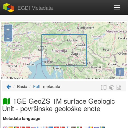
EGDI Metadata
+
−
i
Basic
Full
metadata
1GE GeoZS 1M surface Geologic
Unit - površinske geološke enote
Metadata language