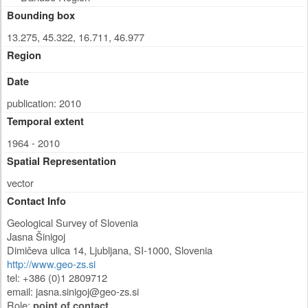
Bounding box
13.275, 45.322, 16.711, 46.977
Region
Date
publication: 2010
Temporal extent
1964 - 2010
Spatial Representation
vector
Contact Info
Geological Survey of Slovenia
Jasna Šinigoj
Dimičeva ulica 14
,
Ljubljana
,
SI-1000
,
Slovenia
http://www.geo-zs.si
tel: +386 (0)1 2809712
email:
jasna.sinigoj@geo-zs.si
Role:
point of contact