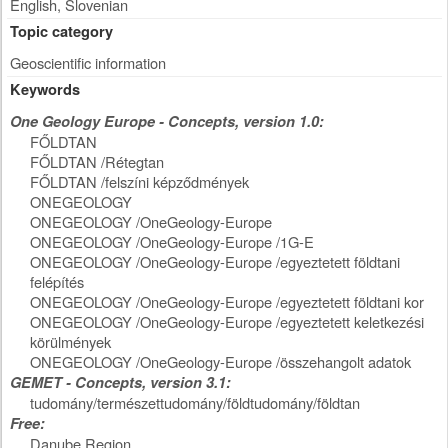
English, Slovenian
Topic category
Geoscientific information
Keywords
One Geology Europe - Concepts, version 1.0:
FŐLDTAN
FŐLDTAN /Rétegtan
FŐLDTAN /felszíni képződmények
ONEGEOLOGY
ONEGEOLOGY /OneGeology-Europe
ONEGEOLOGY /OneGeology-Europe /1G-E
ONEGEOLOGY /OneGeology-Europe /egyeztetett földtani
felépítés
ONEGEOLOGY /OneGeology-Europe /egyeztetett földtani kor
ONEGEOLOGY /OneGeology-Europe /egyeztetett keletkezési
körülmények
ONEGEOLOGY /OneGeology-Europe /összehangolt adatok
GEMET - Concepts, version 3.1:
tudomány/természettudomány/földtudomány/földtan
Free:
Danube Region