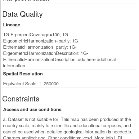
Data Quality
Lineage
1G-E:percentCoverage=100; 1G-
E:geometricHarmonization=partly; 1G-
E:thematicHarmonization=partly; 1G-
E:geometricHarmonizationDescription: 1G-
E:thematicHarmonizationDescription: add here additional
information...
Spatial Resolution
Equivalent Scale: 1: 250000
Constraints
Access and use conditions
a. Dataset is not suitable for: This map has been produced at the
country scale, mainly fo rscientific and educational purposes, and
cannot be used when detailed geological information is needed.b.
Charges applied: noc. Other conditions: yesd. More info URL: