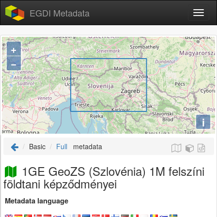
EGDI Metadata
+
−
i
Basic
Full
metadata
1GE GeoZS (Szlovénia) 1M felszíni
földtani képződményei
Metadata language