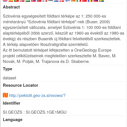
Abstract
Szlovénia egységesített földtani térképe az 1: 250 000-es
méretarányú "Szlovénia földtani térképé"-nek (Buser, 2009)
egyszerűsített változata, amelyet Szlovénia 1: 100 000-es földtani
alaptérképéből (több szerző, készült az 1960-as évektől az 1980-as
évekig) és részben Buserék új földtani felvételéből szerkesztettek.
A térkép alapvetően litosztratigráfiai szemléletű.
Az itt bemutatott térképet kifejezetten a OneGeology Europe
projekt célkitűzéseinek megfelelően szerkesztette M. Bavec, M.
Novak, M. Poljak, M. Trajanova és D. Skaberne.
Type
dataset
Resource Locator
http://pektolit.geo-zs.si/exows/?
Identifier
SI.GEOZS : SI.GEOZS.1GE1MGU
Language