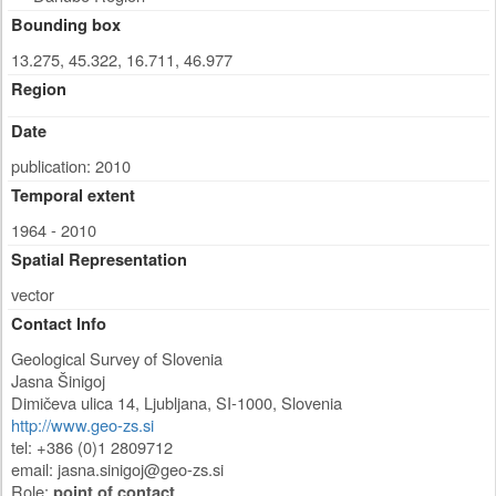
Bounding box
13.275, 45.322, 16.711, 46.977
Region
Date
publication: 2010
Temporal extent
1964 - 2010
Spatial Representation
vector
Contact Info
Geological Survey of Slovenia
Jasna Šinigoj
Dimičeva ulica 14
,
Ljubljana
,
SI-1000
,
Slovenia
http://www.geo-zs.si
tel: +386 (0)1 2809712
email:
jasna.sinigoj@geo-zs.si
Role:
point of contact