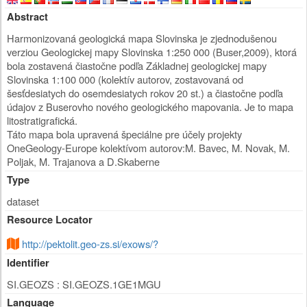
Abstract
Harmonizovaná geologická mapa Slovinska je zjednodušenou
verziou Geologickej mapy Slovinska 1:250 000 (Buser,2009), ktorá
bola zostavená čiastočne podľa Základnej geologickej mapy
Slovinska 1:100 000 (kolektív autorov, zostavovaná od
šesťdesiatych do osemdesiatych rokov 20 st.) a čiastočne podľa
údajov z Buserovho nového geologického mapovania. Je to mapa
litostratigrafická.
Táto mapa bola upravená špeciálne pre účely projekty
OneGeology-Europe kolektívom autorov:M. Bavec, M. Novak, M.
Poljak, M. Trajanova a D.Skaberne
Type
dataset
Resource Locator
http://pektolit.geo-zs.si/exows/?
Identifier
SI.GEOZS : SI.GEOZS.1GE1MGU
Language