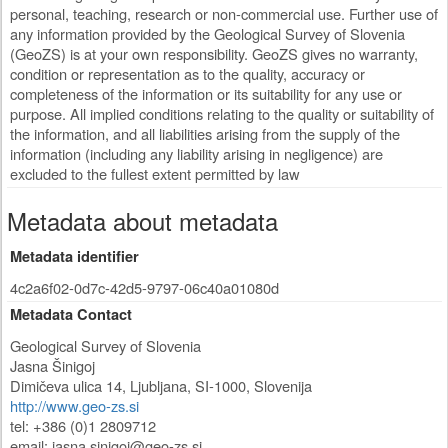
personal, teaching, research or non-commercial use. Further use of
any information provided by the Geological Survey of Slovenia
(GeoZS) is at your own responsibility. GeoZS gives no warranty,
condition or representation as to the quality, accuracy or
completeness of the information or its suitability for any use or
purpose. All implied conditions relating to the quality or suitability of
the information, and all liabilities arising from the supply of the
information (including any liability arising in negligence) are
excluded to the fullest extent permitted by law
Metadata about metadata
Metadata identifier
4c2a6f02-0d7c-42d5-9797-06c40a01080d
Metadata Contact
Geological Survey of Slovenia
Jasna Šinigoj
Dimičeva ulica 14
,
Ljubljana
,
SI-1000
,
Slovenija
http://www.geo-zs.si
tel: +386 (0)1 2809712
email:
jasna.sinigoj@geo-zs.si