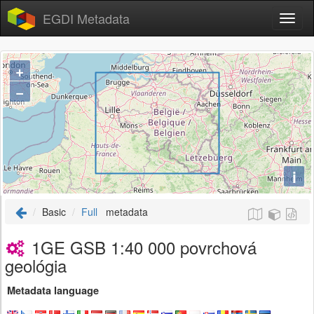
EGDI Metadata
+
−
i
Basic
Full
metadata
1GE GSB 1:40 000 povrchová
geológia
Metadata language