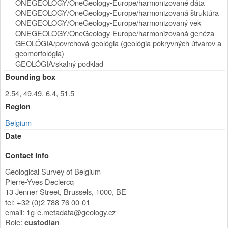
ONEGEOLOGY/OneGeology-Europe/harmonizované dáta
ONEGEOLOGY/OneGeology-Europe/harmonizovaná štruktúra
ONEGEOLOGY/OneGeology-Europe/harmonizovaný vek
ONEGEOLOGY/OneGeology-Europe/harmonizovaná genéza
GEOLÓGIA/povrchová geológia (geológia pokryvných útvarov a
geomorfológia)
GEOLÓGIA/skalný podklad
Bounding box
2.54, 49.49, 6.4, 51.5
Region
Belgium
Date
Contact Info
Geological Survey of Belgium
Pierre-Yves Declercq
13 Jenner Street
,
Brussels
,
1000
,
BE
tel: +32 (0)2 788 76 00-01
email:
1g-e.metadata@geology.cz
Role:
custodian