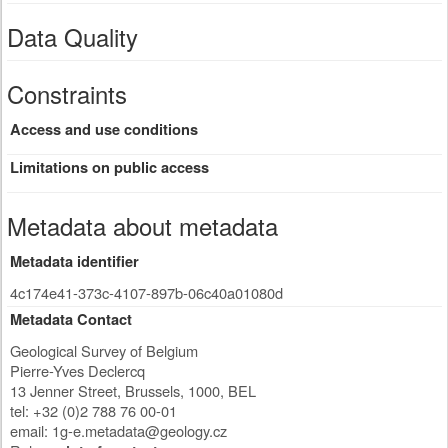
Data Quality
Constraints
Access and use conditions
Limitations on public access
Metadata about metadata
Metadata identifier
4c174e41-373c-4107-897b-06c40a01080d
Metadata Contact
Geological Survey of Belgium
Pierre-Yves Declercq
13 Jenner Street
,
Brussels
,
1000
,
BEL
tel: +32 (0)2 788 76 00-01
email:
1g-e.metadata@geology.cz