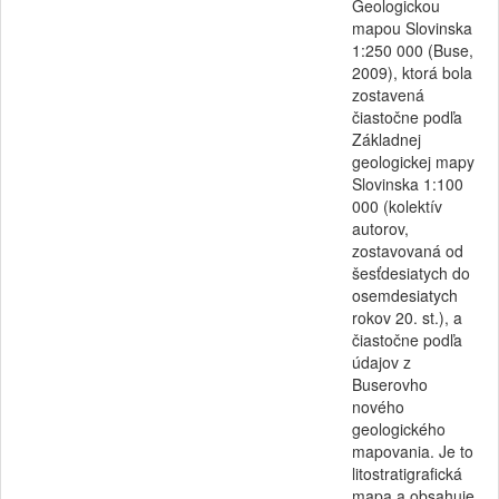
Geologickou
mapou Slovinska
1:250 000 (Buse,
2009), ktorá bola
zostavená
čiastočne podľa
Základnej
geologickej mapy
Slovinska 1:100
000 (kolektív
autorov,
zostavovaná od
šesťdesiatych do
osemdesiatych
rokov 20. st.), a
čiastočne podľa
údajov z
Buserovho
nového
geologického
mapovania. Je to
litostratigrafická
mapa a obsahuje