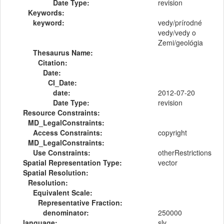
Date Type:
revision
Keywords:
keyword:
vedy/prírodné
vedy/vedy o
Zemi/geológia
Thesaurus Name:
Citation:
Date:
CI_Date:
date:
2012-07-20
Date Type:
revision
Resource Constraints:
MD_LegalConstraints:
Access Constraints:
copyright
MD_LegalConstraints:
Use Constraints:
otherRestrictions
Spatial Representation Type:
vector
Spatial Resolution:
Resolution:
Equivalent Scale:
Representative Fraction:
denominator:
250000
language:
slv