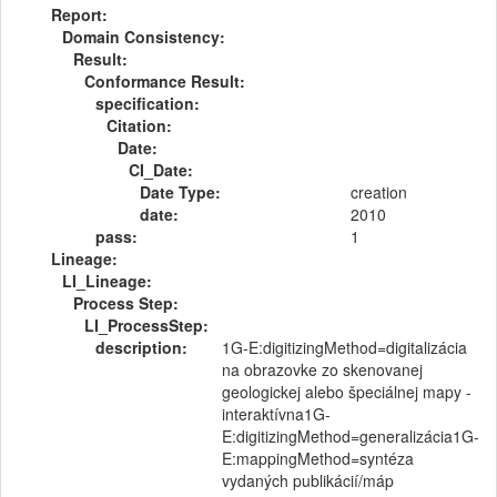
Report:
Domain Consistency:
Result:
Conformance Result:
specification:
Citation:
Date:
CI_Date:
Date Type:
creation
date:
2010
pass:
1
Lineage:
LI_Lineage:
Process Step:
LI_ProcessStep:
description:
1G-E:digitizingMethod=digitalizácia
na obrazovke zo skenovanej
geologickej alebo špeciálnej mapy -
interaktívna1G-
E:digitizingMethod=generalizácia1G-
E:mappingMethod=syntéza
vydaných publikácií/máp