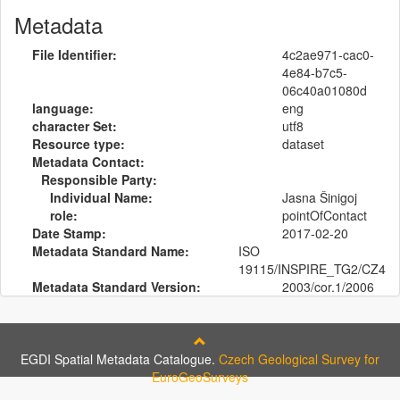
Metadata
File Identifier:
4c2ae971-cac0-
4e84-b7c5-
06c40a01080d
language:
eng
character Set:
utf8
Resource type:
dataset
Metadata Contact:
Responsible Party:
Individual Name:
Jasna Šinigoj
role:
pointOfContact
Date Stamp:
2017-02-20
Metadata Standard Name:
ISO
19115/INSPIRE_TG2/CZ4
Metadata Standard Version:
2003/cor.1/2006
EGDI Spatial Metadata Catalogue.
Czech Geological Survey for
EuroGeoSurveys