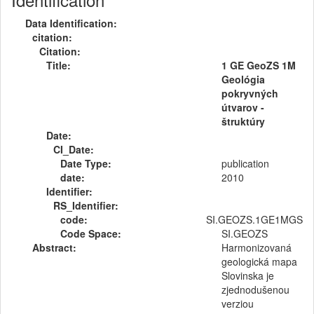
Data Identification:
citation:
Citation:
Title:
1 GE GeoZS 1M
Geológia
pokryvných
útvarov -
štruktúry
Date:
CI_Date:
Date Type:
publication
date:
2010
Identifier:
RS_Identifier:
code:
SI.GEOZS.1GE1MGS
Code Space:
SI.GEOZS
Abstract:
Harmonizovaná
geologická mapa
Slovinska je
zjednodušenou
verziou