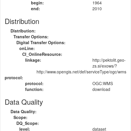
begin:
1964
end:
2010
Distribution
Distribution:
Transfer Options:
Digital Transfer Options:
onLine:
CI_OnlineResource:
linkage:
http://pektolit.geo-
zs.si/exows/?
http://www.opengis.net/def/serviceType/ogc/wms
protocol:
protocol:
OGC:WMS
function:
download
Data Quality
Data Quality:
Scope:
DQ_Scope:
level:
dataset