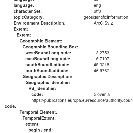
language:
eng
character Set:
utf8
topicCategory:
geoscientificInformation
Environment Description:
ArcGIS9.2
Extent:
Extent:
Geographic Element:
Geographic Bounding Box:
westBoundLongitude:
13.2753
eastBoundLongitude:
16.7107
southBoundLatitude:
45.3218
northBoundLatitude:
46.9767
Geographic Description:
Geographic Identifier:
RS_Identifier:
code:
Slovenia
https://publications.europa.eu/resource/authority/cou
code:
Temporal Element:
TemporalExtent:
extent:
begin / end: