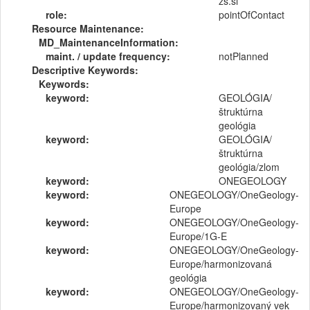
zs.si
role:
pointOfContact
Resource Maintenance:
MD_MaintenanceInformation:
maint. / update frequency:
notPlanned
Descriptive Keywords:
Keywords:
keyword:
GEOLÓGIA/
štruktúrna
geológia
keyword:
GEOLÓGIA/
štruktúrna
geológia/zlom
keyword:
ONEGEOLOGY
keyword:
ONEGEOLOGY/OneGeology-
Europe
keyword:
ONEGEOLOGY/OneGeology-
Europe/1G-E
keyword:
ONEGEOLOGY/OneGeology-
Europe/harmonizovaná
geológia
keyword:
ONEGEOLOGY/OneGeology-
Europe/harmonizovaný vek