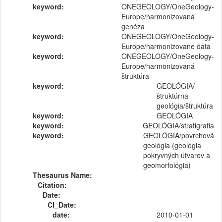
keyword:
ONEGEOLOGY/OneGeology-
Europe/harmonizovaná
genéza
keyword:
ONEGEOLOGY/OneGeology-
Europe/harmonizované dáta
keyword:
ONEGEOLOGY/OneGeology-
Europe/harmonizovaná
štruktúra
keyword:
GEOLÓGIA/
štruktúrna
geológia/štruktúra
keyword:
GEOLÓGIA
keyword:
GEOLÓGIA/stratigrafia
keyword:
GEOLÓGIA/povrchová
geológia (geológia
pokryvných útvarov a
geomorfológia)
Thesaurus Name:
Citation:
Date:
CI_Date:
date:
2010-01-01