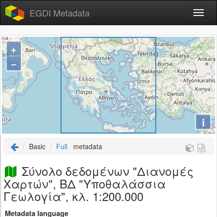
EGDI Metadata
+
−
i
Basic
Full
metadata
Σύνολο δεδομένων "Διανομές
Χαρτών", ΒΔ "Υποθαλάσσια
Γεωλογία", κλ. 1:200.000
Metadata language