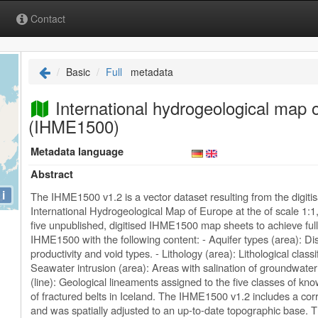
Contact
Basic
Full
metadata
International hydrogeological map 
(IHME1500)
Metadata language
Abstract
i
The IHME1500 v1.2 is a vector dataset resulting from the digiti
International Hydrogeological Map of Europe at the of scale 1
five unpublished, digitised IHME1500 map sheets to achieve full
IHME1500 with the following content: - Aquifer types (area): Dist
productivity and void types. - Lithology (area): Lithological classi
Seawater intrusion (area): Areas with salination of groundwater
(line): Geological lineaments assigned to the five classes of k
of fractured belts in Iceland. The IHME1500 v1.2 includes a corr
and was spatially adjusted to an up-to-date topographic base.