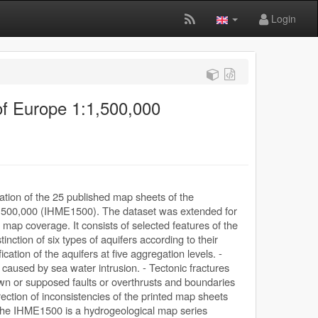
Login
of Europe 1:1,500,000
sation of the 25 published map sheets of the
:1,500,000 (IHME1500). The dataset was extended for
 map coverage. It consists of selected features of the
inction of six types of aquifers according to their
fication of the aquifers at five aggregation levels. -
 caused by sea water intrusion. - Tectonic fractures
nown or supposed faults or overthrusts and boundaries
ection of inconsistencies of the printed map sheets
 The IHME1500 is a hydrogeological map series