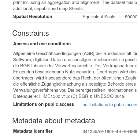
print including an aggregation and alignment. The dataset has 
additional, unpublished map Sheets.
Spatial Resolution
Equivalent Scale: 1: 15000
Constraints
Access and use conditions
Allgemeine Geschäftsbedingungen (AGB) der Bundesanstalt fü
Software, digitalen Daten und sonstigen urheberrechtlich ge
die BGR Inhaber der Verwertungsrechte. Der Vertragspartner er
Folgenden beschriebenen Nutzungsarten. Übertragen wird das R
übertragen wird insbesondere das Recht der öffentlichen Zugä
die öffentliche Zugänglichmachung als beteiligte Behörde eine
Verwaltungsverfahrens vor. Die bereitgestellten Informationen s
Datenquelle: IHME1500 v1.2 (C) BGR & UNESCO 2019
Limitations on public access
no limitations to public acce
Metadata about metadata
Metadata identifier
341255A9-180F-4BF9-B9