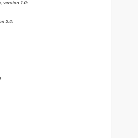
 version 1.0:
n 2.4:
n