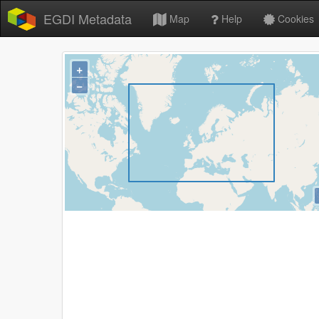
EGDI Metadata
Map
Help
Cookies
+
−