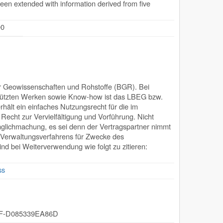
been extended with information derived from five
00
r Geowissenschaften und Rohstoffe (BGR). Bei
schützten Werken sowie Know-how ist das LBEG bzw.
hält ein einfaches Nutzungsrecht für die im
echt zur Vervielfältigung und Vorführung. Nicht
nglichmachung, es sei denn der Vertragspartner nimmt
s Verwaltungsverfahrens für Zwecke des
ind bei Weiterverwendung wie folgt zu zitieren:
ss
6F-D085339EA86D