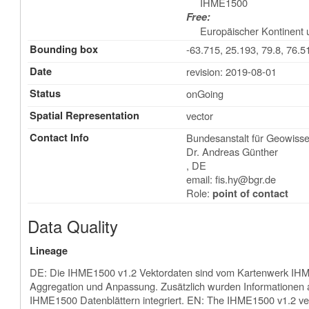
IHME1500
Free:
Europäischer Kontinent 
Bounding box
-63.715, 25.193, 79.8, 76.5
Date
revision: 2019-08-01
Status
onGoing
Spatial Representation
vector
Contact Info
Bundesanstalt für Geowisse
Dr. Andreas Günther
,
DE
email:
fis.hy@bgr.de
Role:
point of contact
Data Quality
Lineage
DE: Die IHME1500 v1.2 Vektordaten sind vom Kartenwerk IHME1
Aggregation und Anpassung. Zusätzlich wurden Informationen a
IHME1500 Datenblättern integriert. EN: The IHME1500 v1.2 ve