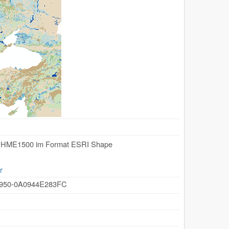
IHME1500 im Format ESRI Shape
r
B950-0A0944E283FC