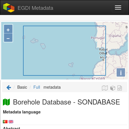
EGDI Metadata
+
−
i
Basic
Full
metadata
Borehole Database - SONDABASE
Metadata language
Abstract