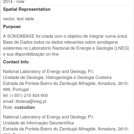
2014 - now
Spatial Representation
vector, text table
Purpose
A SONDABASE foi criada com o objetivo de integrar numa única
Base de Dados todos os dados relevantes sobre sondagens
existentes no Laboratório Nacional de Energia e Geologia (LNEG)
e sua disponibilização on-line.
Contact Info
National Laboratory of Energy and Geology, P.I.
Unidade de Geologia, Hidrogeologia e Geologia Costeira
Estrada da Portela-Bairro do Zambujal-Alfragide
,
Amadora
,
2610-
999
,
Portugal
tel: (+351) 210 924 600
email:
litoteca@lneg.pt
Role:
custodian
National Laboratory of Energy and Geology, P.I.
Unidade de Informação Geocientífica
Estrada da Portela-Bairro do Zambujal-Alfragide
,
Amadora
,
2610-