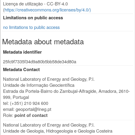
Licença de utilização - CC-BY-4.0
(
https://creativecommons.org/licenses/by/4.0/)
Limitations on public access
no limitations to public access
Metadata about metadata
Metadata identifier
25fc9f7335f34d9a80b5bb58de34d80a
Metadata Contact
National Laboratory of Energy and Geology, P.I.
Unidade de Informação Geocientífica
Estrada da Portela-Bairro do Zambujal-Alfragide
,
Amadora
,
2610-
999
,
Portugal
tel: (+351) 210 924 600
email:
geoportal@lneg.pt
Role:
point of contact
National Laboratory of Energy and Geology, P.I.
Unidade de Geologia, Hidrogeologia e Geologia Costeira